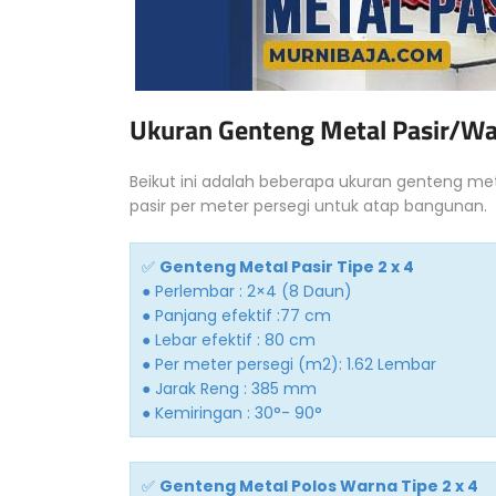
Ukuran Genteng Metal Pasir/Wa
Beikut ini adalah beberapa ukuran genteng me
pasir per meter persegi untuk atap bangunan.
✅
Genteng Metal Pasir Tipe 2 x 4
● Perlembar : 2×4 (8 Daun)
● Panjang efektif :77 cm
● Lebar efektif : 80 cm
● Per meter persegi (m2): 1.62 Lembar
● Jarak Reng : 385 mm
● Kemiringan : 30°- 90°
✅
Genteng Metal Polos Warna Tipe 2 x 4