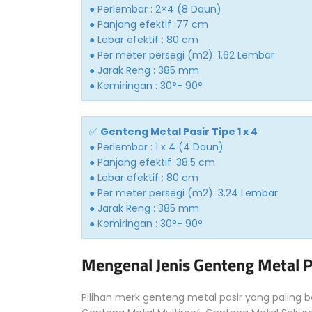
● Perlembar : 2×4 (8 Daun)
● Panjang efektif :77 cm
● Lebar efektif : 80 cm
● Per meter persegi (m2): 1.62 Lembar
● Jarak Reng : 385 mm
● Kemiringan : 30°- 90°
✅
Genteng Metal Pasir Tipe 1 x 4
● Perlembar : 1 x 4 (4 Daun)
● Panjang efektif :38.5 cm
● Lebar efektif : 80 cm
● Per meter persegi (m2): 3.24 Lembar
● Jarak Reng : 385 mm
● Kemiringan : 30°- 90°
Mengenal Jenis Genteng Metal P
Pilihan merk genteng metal pasir yang paling ba