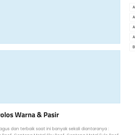
A
A
A
A
B
olos Warna & Pasir
gus dan terbaik saat ini banyak sekali diantaranya :