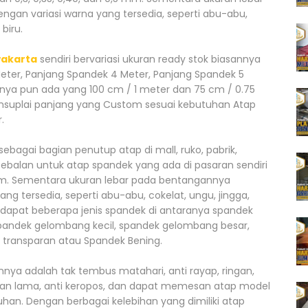
gan variasi warna yang tersedia, seperti abu-abu,
biru.
wakarta
sendiri bervariasi ukuran ready stok biasannya
eter, Panjang Spandek 4 Meter, Panjang Spandek 5
rnya pun ada yang 100 cm / 1 meter dan 75 cm / 0.75
suplai panjang yang Custom sesuai kebutuhan Atap
.
ebagai bagian penutup atap di mall, ruko, pabrik,
tebalan untuk atap spandek yang ada di pasaran sendiri
5 mm. Sementara ukuran lebar pada bentangannya
ng tersedia, seperti abu-abu, cokelat, ungu, jingga,
 terdapat beberapa jenis spandek di antaranya spandek
spandek gelombang kecil, spandek gelombang besar,
 transparan atau Spandek Bening.
nya adalah tak tembus matahari, anti rayap, ringan,
tahan lama, anti keropos, dan dapat memesan atap model
han. Dengan berbagai kelebihan yang dimiliki atap