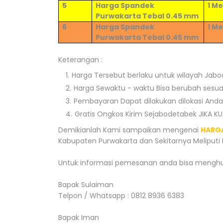
5
Harga Spandek
1 M
Purwakarta Tebal 0.
4
5 mm
6
Harga Spandek
1 M
Purwakarta Tebal 0.
4
5 mm
Keterangan :
Harga Tersebut berlaku untuk wilayah Jab
Harga Sewaktu - waktu Bisa berubah sesuai
Pembayaran Dapat dilakukan dilokasi Anda
Gratis Ongkos Kirim Sejabodetabek JIKA K
Demikianlah Kami sampaikan mengenai
HARG
Kabupaten Purwakarta dan Sekitarnya Meliput
Untuk informasi pemesanan anda bisa menghu
Bapak Sulaiman
Telpon / Whatsapp : 0812 8936 6383
Bapak Iman