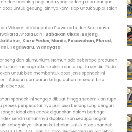
murah dan bersaing bagi anda yang sedang membangun
n atap untuk gedung lainnya kami siap untuk Suplai salah
apa Wilayah di Kabupaten Purwakarta dan Sekitarnya
wakarta Antara Lain :
Babakan Cikao, Bojong,
atiluhur, Kiara Pedes, Maniis, Pasawahan, Plered,
tani, Tegalwaru, Wanayasa.
ar seng dan alumunium. Namun ada beberapa produsen
tujuan meningkatkan kelenturan atap itu sendiri. Pada
kan untuk bisa membentuk atap jenis spandek ini
icon . Adapun campuran ketiga bahan tersebut bisa
h dibentuk.
ahan spandek ini sengaja dibuat hingga sedemikian rupa
tu proses pengecatannya pun bisa berlangsung dengan
dek sangat ideal dan cocok digunakan dalam berbagai
ndek sendiri umumnya diaplikasikan sebagai bagian
 lain sebagainya. Ukuran ketebalan untuk atap spandek
an 0,3, 0,35, 0,40, dan 0,5 mm. Sementara ukuran lebar