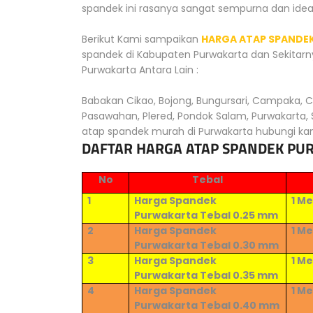
spandek ini rasanya sangat sempurna dan ide
Berikut Kami sampaikan
HARGA ATAP SPANDE
spandek di Kabupaten Purwakarta dan Sekitar
Purwakarta Antara Lain :
Babakan Cikao, Bojong, Bungursari, Campaka, Cib
Pasawahan, Plered, Pondok Salam, Purwakarta, 
atap spandek murah di Purwakarta hubungi kam
DAFTAR HARGA ATAP SPANDEK PU
No
Tebal
1
Harga Spandek
1 M
Purwakarta Tebal 0.25 mm
2
Harga Spandek
1 M
Purwakarta Tebal 0.
30
mm
3
Harga Spandek
1 M
Purwakarta Tebal 0.
35
mm
4
Harga Spandek
1 M
Purwakarta Tebal 0.
40
mm