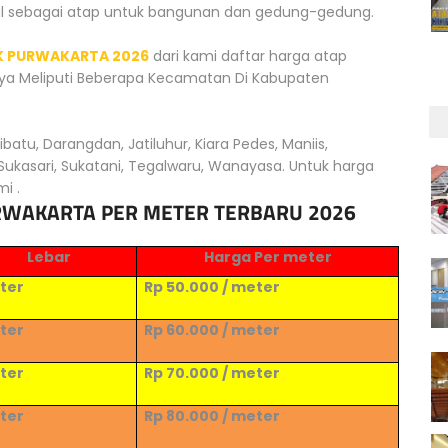
al sebagai atap untuk bangunan dan gedung-gedung.
K PURWAKARTA 2026
dari kami daftar harga atap
nya Meliputi Beberapa Kecamatan Di Kabupaten
atu, Darangdan, Jatiluhur, Kiara Pedes, Maniis,
Sukasari, Sukatani, Tegalwaru, Wanayasa. Untuk harga
i .
RWAKARTA PER METER TERBARU 2026
Lebar
Harga Per meter
eter
Rp 50.000 / meter
eter
Rp
6
0.000 / meter
eter
Rp
7
0.000 / meter
eter
Rp
8
0.000 / meter