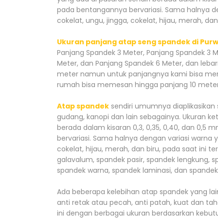
pada bentangannya bervariasi. Sama halnya den
cokelat, ungu, jingga, cokelat, hijau, merah, dan 
Ukuran panjang atap seng spandek di Pur
Panjang Spandek 3 Meter, Panjang Spandek 3 M
Meter, dan Panjang Spandek 6 Meter, dan leba
meter namun untuk panjangnya kami bisa men
rumah bisa memesan hingga panjang 10 meter
Atap spandek
sendiri umumnya diaplikasikan s
gudang, kanopi dan lain sebagainya. Ukuran ke
berada dalam kisaran 0,3, 0,35, 0,40, dan 0,
bervariasi. Sama halnya dengan variasi warna ya
cokelat, hijau, merah, dan biru, pada saat ini
galavalum, spandek pasir, spandek lengkung, 
spandek warna, spandek laminasi, dan spandek
Ada beberapa kelebihan atap spandek yang lain
anti retak atau pecah, anti patah, kuat dan 
ini dengan berbagai ukuran berdasarkan kebutu