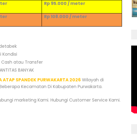
eter
Rp
95
.000 / meter
eter
Rp
108
.000 / meter
odetabek
 Kondisi
 Cash atau Transfer
UANTITAS BANYAK
A ATAP SPANDEK PURWAKARTA 2026
Wilayah di
i Beberapa Kecamatan Di Kabupaten Purwakarta.
bungi marketing Kami. Hubungi Customer Service Kami.