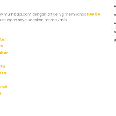
A
www.murnibaja.com dengan artikel yg membahas
HARGA
A
 kunjungan saya ucapkan terima kasih
A
A
ter
B
ru
mbar
rta
rta
urah
a