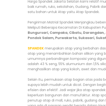
Harga Spandek Jakarta Selatan kami relatif 
baik rumah, ruko, sekolahan, Gudang, Pabrik da
satu bahan untuk Atap yaitu Atap Spandek.
Pengiriman Matrial Spandek Menjangkau beber
Meliputi Beberapa Kecamatan Di Kabupaten Pur
Bungursari, Campaka, Cibatu, Darangdan, J
Pondok Salam, Purwakarta, Sukasari, Suka
SPANDEK
merupakan atap yang berbahan das
atap yang menambahkan bahan silikon yang ber
umumnya perbandingan komposisi yang diguna
adalah 43 % seng, 55% alumunium dan 1,5% sil
menghasilkan atap yang kokoh, awet dan muda
Selain itu, permukaan atap bagian atas pada b
supaya lebih mudah untuk dicat. Dengan begi
efisien dan efektif. Jadi wajar jika atap span
keperluan bangunan dan manufaktur. Atap spa
penutup atap di mall, ruko, pabrik, gudang dan
yang ada di pasaran sendiri berada dalam kisar