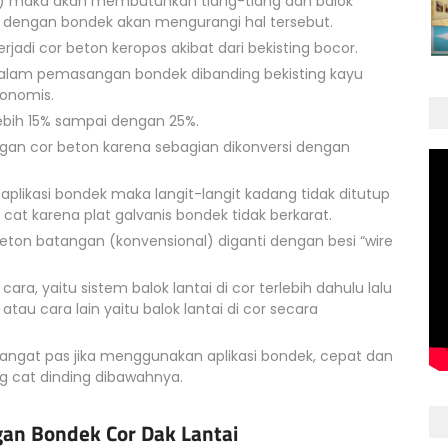
lek) maka akan membutuhkan tiang-tiang dan balok
 dengan bondek akan mengurangi hal tersebut.
terjadi cor beton keropos akibat dari bekisting bocor.
dalam pemasangan bondek dibanding bekisting kayu
konomis.
ebih 15% sampai dengan 25%.
ngan cor beton karena sebagian dikonversi dengan
likasi bondek maka langit-langit kadang tidak ditutup
g cat karena plat galvanis bondek tidak berkarat.
r beton batangan (konvensional) diganti dengan besi “wire
ra, yaitu sistem balok lantai di cor terlebih dahulu lalu
atau cara lain yaitu balok lantai di cor secara
sangat pas jika menggunakan aplikasi bondek, cepat dan
ing cat dinding dibawahnya.
an Bondek Cor Dak Lantai