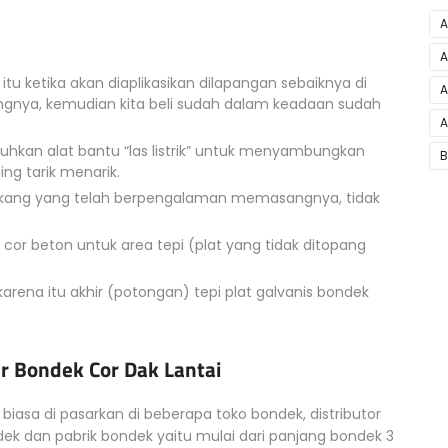
A
A
itu ketika akan diaplikasikan dilapangan sebaiknya di
A
ngnya, kemudian kita beli sudah dalam keadaan sudah
A
an alat bantu “las listrik” untuk menyambungkan
B
ng tarik menarik.
ukang yang telah berpengalaman memasangnya, tidak
i cor beton untuk area tepi (plat yang tidak ditopang
.
arena itu akhir (potongan) tepi plat galvanis bondek
r Bondek Cor Dak Lantai
iasa di pasarkan di beberapa toko bondek, distributor
ek dan pabrik bondek yaitu mulai dari panjang bondek 3