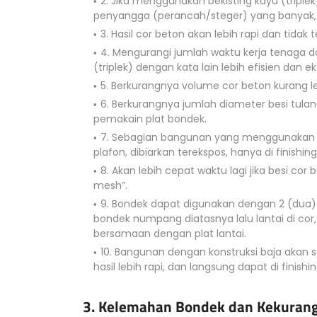
2. Jika menggunakan bekisting kayu (trip
penyangga (perancah/steger) yang banyak,
3. Hasil cor beton akan lebih rapi dan tidak 
4. Mengurangi jumlah waktu kerja tenaga 
(triplek) dengan kata lain lebih efisien dan e
5. Berkurangnya volume cor beton kurang l
6. Berkurangnya jumlah diameter besi tula
pemakain plat bondek.
7. Sebagian bangunan yang menggunakan ap
plafon, dibiarkan terekspos, hanya di finishin
8. Akan lebih cepat waktu lagi jika besi co
mesh”.
9. Bondek dapat digunakan dengan 2 (dua) ca
bondek numpang diatasnya lalu lantai di cor, 
bersamaan dengan plat lantai.
10. Bangunan dengan konstruksi baja akan 
hasil lebih rapi, dan langsung dapat di finish
3. Kelemahan Bondek dan Kekurang