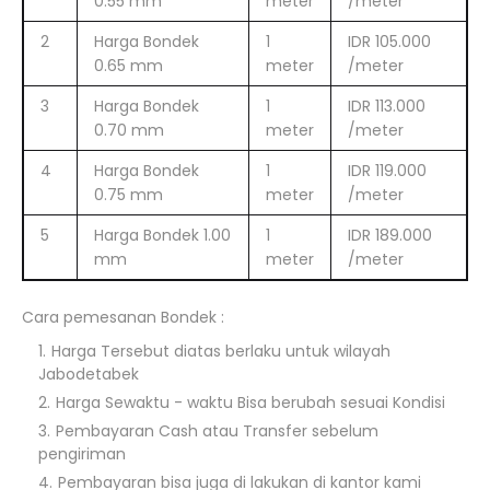
0.55 mm
meter
/meter
2
Harga Bondek
1
IDR 105.000
0.65 mm
meter
/meter
3
Harga Bondek
1
IDR 113.000
0.70 mm
meter
/meter
4
Harga Bondek
1
IDR 119.000
0.75 mm
meter
/meter
5
Harga Bondek 1.00
1
IDR 189.000
mm
meter
/meter
Cara pemesanan Bondek :
Harga Tersebut diatas berlaku untuk wilayah
Jabodetabek
Harga Sewaktu - waktu Bisa berubah sesuai Kondisi
Pembayaran Cash atau Transfer sebelum
pengiriman
Pembayaran bisa juga di lakukan di kantor kami