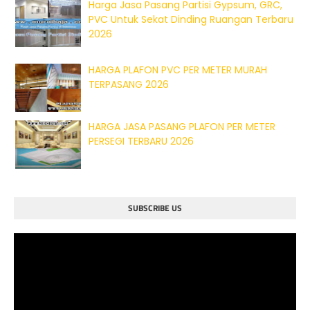
Harga Jasa Pasang Partisi Gypsum, GRC,
PVC Untuk Sekat Dinding Ruangan Terbaru
2026
HARGA PLAFON PVC PER METER MURAH
TERPASANG 2026
HARGA JASA PASANG PLAFON PER METER
PERSEGI TERBARU 2026
SUBSCRIBE US