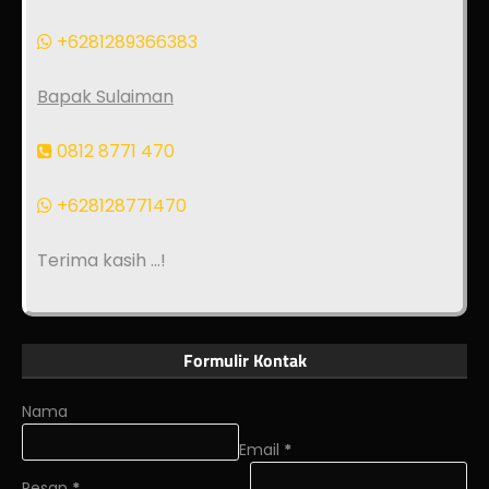
+6281289366383
Bapak Sulaiman
0812 8771 470
+628128771470
Terima kasih ...!
Formulir Kontak
Nama
Email
*
Pesan
*