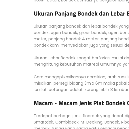
positif Beton, Bondek bentuknya bergelomban
Ukuran Panjang Bondek dan Lebar B
Ukuran panjang bondek dan lebar bondek yang b
bondek, agen bondek, grosir bondek, agen bond
meter, panjang bondek 4 meter, panjang bond
bondek kami menyediakan juga yang sesuai 
Ukuran Lebar Bondek sangat berfariasi mulai
menghitung kebutuhan matreal umumnya yang 
Cara mengaplikasikannya demikian; arah ruas l
misalkan; persegi bidang 3m x 6m maka pakai
jumlah potongan adalah kurang lebih 8 lembar
Macam - Macam Jenis Plat Bondek 
Terdapat berbagai jenis floordek yang dapat d
Smartdek, Combideck, M-Decking, Bondek, Ribd
memiliki fungsi yang sama yaitu sebagai pengg