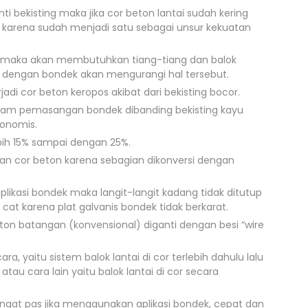
ti bekisting maka jika cor beton lantai sudah kering
pas karena sudah menjadi satu sebagai unsur kekuatan
k) maka akan membutuhkan tiang-tiang dan balok
 dengan bondek akan mengurangi hal tersebut.
rjadi cor beton keropos akibat dari bekisting bocor.
alam pemasangan bondek dibanding bekisting kayu
konomis.
bih 15% sampai dengan 25%.
an cor beton karena sebagian dikonversi dengan
kasi bondek maka langit-langit kadang tidak ditutup
g cat karena plat galvanis bondek tidak berkarat.
beton batangan (konvensional) diganti dengan besi “wire
, yaitu sistem balok lantai di cor terlebih dahulu lalu
atau cara lain yaitu balok lantai di cor secara
ngat pas jika menggunakan aplikasi bondek, cepat dan