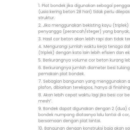
Plat bondek jika digunakan sebagai penggan
(usia kering beton 28 hari) tidak perlu dile
struktur.
Jika menggunakan bekisting kayu (triple
penyangga (perancah/steger) yang banyak,
Hasil cor beton akan lebih rapi dan tidak te
Mengurangi jumlah waktu kerja tenaga d
(triplek) dengan kata lain lebih efisien dan e
Berkurangnya volume cor beton kurang le
Berkurangnya jumlah diameter besi tulang
pemakain plat bondek.
Sebagian bangunan yang menggunakan apli
plafon, dibiarkan terekspos, hanya di finishin
Akan lebih cepat waktu lagi jika besi cor 
mesh”.
Bondek dapat digunakan dengan 2 (dua) cara
bondek numpang diatasnya lalu lantai di cor, 
bersamaan dengan plat lantai.
Bangunan dengan konstruksi baja akan sa