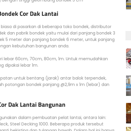
g dengan tinggi gelombang bondek 5 cm
ondek Cor Dak Lantai
iasa di pasarkan di beberapa toko bondek, distributor
ek dan pabrik bondek yaitu mulai dari panjang bondek 3
ek 5 meter dan panjang bondek 6 meter, untuk panjang
dengan kebutuhan bangunan anda.
 dari lebar 60cm, 70cm, 80cm, 1m. Untuk memudahkan
dipakai lebar 1m.
ipatan untuk bentang (jarak) antar balok terpendek,
lah potongan bondek panjang @2,9m x 1m (lebar) dan
.
Cor Dak Lantai Bangunan
igunakan dalam pembuatan pelat lantai, antara lain:
eck, Steel Decking 1000. Beberapa produk tersebut
anti bekisting dan tulangan bawah. Dalam hal ini hanya