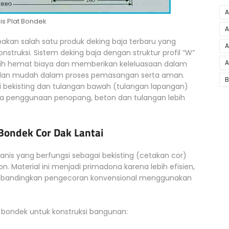
A
is Plat Bondek
A
kan salah satu produk deking baja terbaru yang
A
truksi. Sistem deking baja dengan struktur profil “W”
A
 lebih hemat biaya dan memberikan keleluasaan dalam
dan mudah dalam proses pemasangan serta aman.
B
 bekisting dan tulangan bawah (tulangan lapangan)
gga penggunaan penopang, beton dan tulangan lebih
Bondek Cor Dak Lantai
vanis yang berfungsi sebagai bekisting (cetakan cor)
on. Material ini menjadi primadona karena lebih efisien,
ibandingkan pengecoran konvensional menggunakan
bondek untuk konstruksi bangunan: