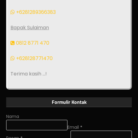
+6281289366383
Bapak Sulaiman
0812 8771 470
+628128771470
Terima kasih ...!
Formulir Kontak
Nama
Email
*
Pesan
*