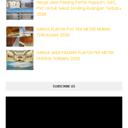
Harga Jasa Pasang Partisi Gypsum, GRC,
PVC Untuk Sekat Dinding Ruangan Terbaru
2026
HARGA PLAFON PVC PER METER MURAH
TERPASANG 2026
HARGA JASA PASANG PLAFON PER METER
PERSEGI TERBARU 2026
SUBSCRIBE US