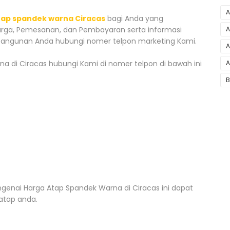
A
tap spandek warna Ciracas
bagi Anda yang
A
ga, Pemesanan, dan Pembayaran serta informasi
bangunan Anda hubungi nomer telpon marketing Kami.
A
A
 di Ciracas hubungi Kami di nomer telpon di bawah ini
B
enai Harga Atap Spandek Warna di Ciracas ini dapat
atap anda.