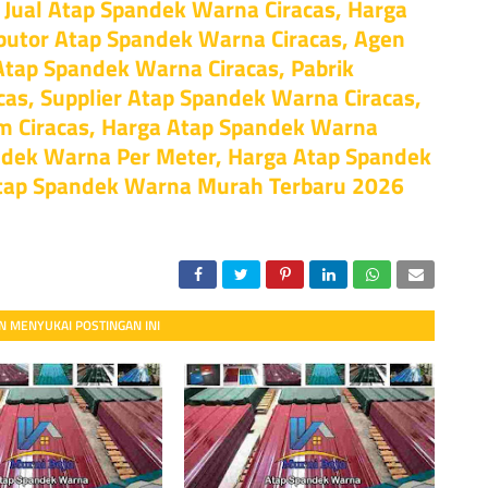
 Jual Atap Spandek Warna Ciracas, Harga
ibutor Atap Spandek Warna Ciracas, Agen
Atap Spandek Warna Ciracas, Pabrik
as, Supplier Atap Spandek Warna Ciracas,
m Ciracas, Harga Atap Spandek Warna
ndek Warna Per Meter, Harga Atap Spandek
Atap Spandek Warna Murah Terbaru 2026
 MENYUKAI POSTINGAN INI