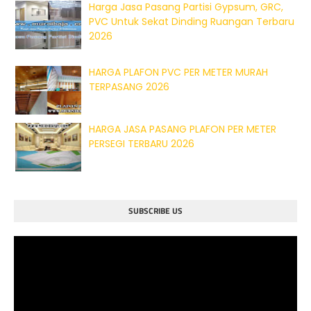
Harga Jasa Pasang Partisi Gypsum, GRC,
PVC Untuk Sekat Dinding Ruangan Terbaru
2026
HARGA PLAFON PVC PER METER MURAH
TERPASANG 2026
HARGA JASA PASANG PLAFON PER METER
PERSEGI TERBARU 2026
SUBSCRIBE US