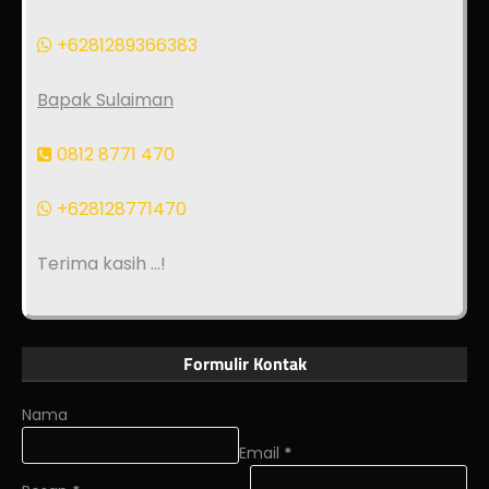
+6281289366383
Bapak Sulaiman
0812 8771 470
+628128771470
Terima kasih ...!
Formulir Kontak
Nama
Email
*