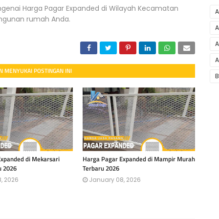
ngenai Harga Pagar Expanded di Wilayah Kecamatan
A
angunan rumah Anda.
A
A
A
 MENYUKAI POSTINGAN INI
B
xpanded di Mekarsari
Harga Pagar Expanded di Mampir Murah
u 2026
Terbaru 2026
, 2026
January 08, 2026