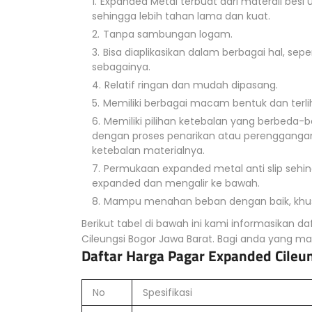
Expanded Metal terbuat dari materail bes
sehingga lebih tahan lama dan kuat.
Tanpa sambungan logam.
Bisa diaplikasikan dalam berbagai hal, sepe
sebagainya.
Relatif ringan dan mudah dipasang.
Memiliki berbagai macam bentuk dan terliha
Memiliki pilihan ketebalan yang berbeda-
dengan proses penarikan atau perengganga
ketebalan materialnya.
Permukaan expanded metal anti slip seh
expanded dan mengalir ke bawah.
Mampu menahan beban dengan baik, khus
Berikut tabel di bawah ini kami informasikan da
Cileungsi Bogor Jawa Barat. Bagi anda yang 
Daftar Harga Pagar Expanded Cileu
No
Spesifikasi