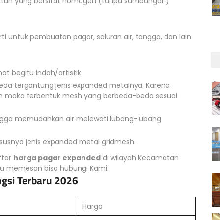
i utuh yang bersifat homogen (tanpa sambungan)
rti untuk pembuatan pagar, saluran air, tangga, dan lain
t begitu indah/artistik.
beda tergantung jenis expanded metalnya. Karena
n maka terbentuk mesh yang berbeda-beda sesuai
ingga memudahkan air melewati lubang-lubang
usnya jenis expanded metal gridmesh.
ftar
harga pagar expanded
di wilayah Kecamatan
mau memesan bisa hubungi Kami.
ngsi Terbaru 2026
Harga