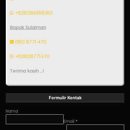
+6281289366383
Bapak Sulaiman
0812 8771 470
+628128771470
Terima kasih ...!
Formulir Kontak
Nama
Email
*