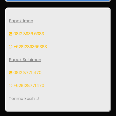
Bapak Iman
0812 8936 6383
+6281289366383
Bapak Sulaiman
0812 8771 470
+628128771470
Terima kasih ...!