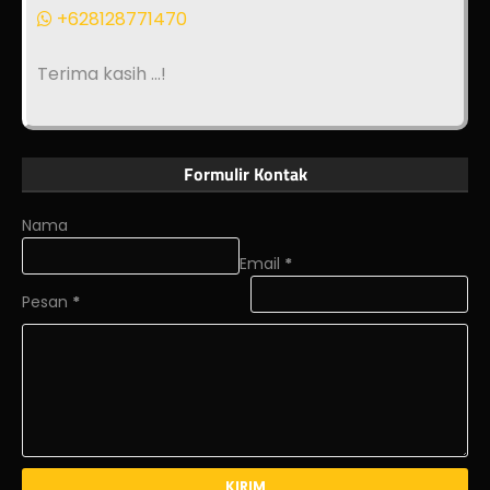
+628128771470
Terima kasih ...!
Formulir Kontak
Nama
Email
*
Pesan
*