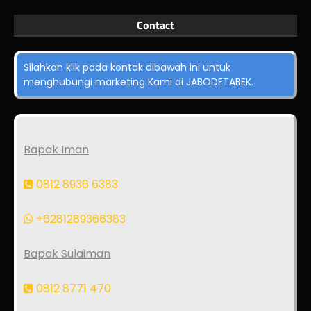
Contact
Silahkan klik pada kontak dibawah ini untuk
menghubungi marketing Kami di JABODETABEK.
Bapak Iman
0812 8936 6383
+6281289366383
Bapak Sulaiman
0812 8771 470