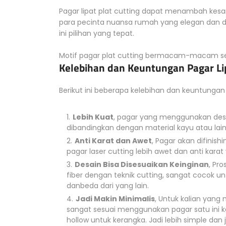
Pagar lipat plat cutting dapat menambah kesa
para pecinta nuansa rumah yang elegan dan de
ini pilihan yang tepat.
Motif pagar plat cutting bermacam-macam ses
Kelebihan dan Keuntungan Pagar Lip
Berikut ini beberapa kelebihan dan keuntungan 
Lebih Kuat
, pagar yang menggunakan desai
dibandingkan dengan material kayu atau lai
Anti Karat dan Awet
, Pagar akan difinis
pagar laser cutting lebih awet dan anti kara
Desain Bisa Disesuaikan Keinginan
, Pr
fiber dengan teknik cutting, sangat cocok u
danbeda dari yang lain.
Jadi Makin Minimalis
, Untuk kalian yan
sangat sesuai menggunakan pagar satu ini ka
hollow untuk kerangka. Jadi lebih simple dan j