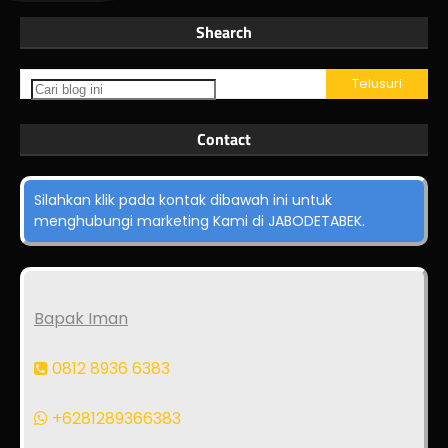
Shearch
Contact
Silahkan klik pada kontak dibawah ini untuk
menghubungi marketing Kami di JABODETABEK.
Bapak Iman
0812 8936 6383
+6281289366383