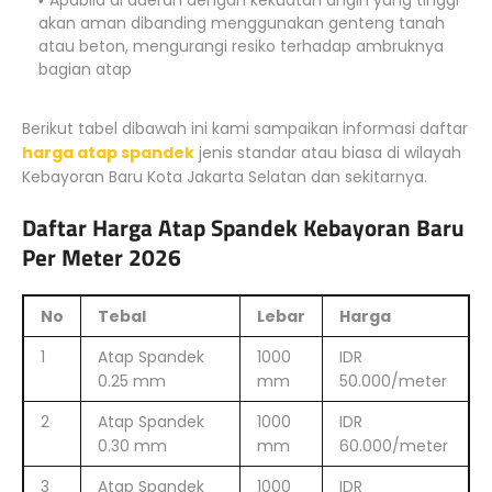
Apabila di daerah dengan kekuatan angin yang tinggi
akan aman dibanding menggunakan genteng tanah
atau beton, mengurangi resiko terhadap ambruknya
bagian atap
Berikut tabel dibawah ini kami sampaikan informasi daftar
harga atap spandek
jenis standar atau biasa di wilayah
Kebayoran Baru Kota Jakarta Selatan dan sekitarnya.
Daftar Harga Atap Spandek Kebayoran Baru
Per Meter 2026
No
Tebal
Lebar
Harga
1
Atap Spandek
1000
IDR
0.25 mm
mm
50.000/meter
2
Atap Spandek
1000
IDR
0.30 mm
mm
60.000/meter
3
Atap Spandek
1000
IDR