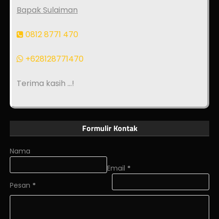
Bapak Sulaiman
0812 8771 470
+628128771470
Terima kasih ...!
Formulir Kontak
Nama
Email
*
Pesan
*