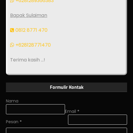
+6281289366383
Bapak Sulaiman
0812 8771 470
+628128771470
Terima kasih ...!
Formulir Kontak
Nama
Email
*
Pesan
*