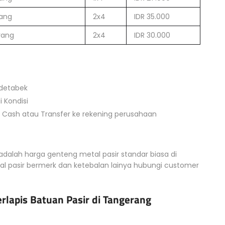
rang
2x4
IDR 35.000
rang
2x4
IDR 30.000
odetabek
 Kondisi
 Cash atau Transfer ke rekening perusahaan
adalah harga genteng metal pasir standar biasa di
l pasir bermerk dan ketebalan lainya hubungi customer
erlapis Batuan Pasir di Tangerang