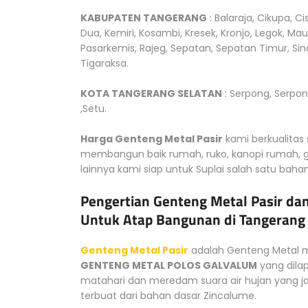
KABUPATEN TANGERANG
: Balaraja, Cikupa, C
Dua, Kemiri, Kosambi, Kresek, Kronjo, Legok, M
Pasarkemis, Rajeg, Sepatan, Sepatan Timur, Sin
Tigaraksa.
KOTA TANGERANG SELATAN
: Serpong, Serpon
,Setu.
Harga Genteng Metal Pasir
kami berkualitas
membangun baik rumah, ruko, kanopi rumah, ga
lainnya kami siap untuk Suplai salah satu baha
Pengertian Genteng Metal Pasir dan
Untuk Atap Bangunan di Tangerang
Genteng Metal Pasir
adalah Genteng Metal mu
GENTENG METAL POLOS GALVALUM
yang dila
matahari dan meredam suara air hujan yang jat
terbuat dari bahan dasar Zincalume.