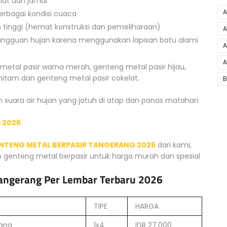
mut dan jamur
A
rbagai kondisi cuaca
 tinggi (hemat konstruksi dan pemeliharaan)
A
angguan hujan karena menggunakan lapisan batu alami
A
A
 metal pasir warna merah, genteng metal pasir hijau,
 hitam dan genteng metal pasir cokelat.
B
suara air hujan yang jatuh di atap dan panas matahari
 2026
NTENG METAL BERPASIR TANGERANG 2026
dari kami,
n genteng metal berpasir untuk harga murah dan spesial
Tangerang Per Lembar Terbaru 2026
TIPE
HARGA
rang
1x4
IDR 27.000