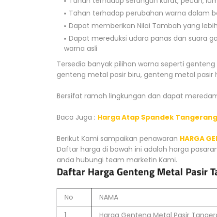
Tahan terhadap serangan karat, pecah, lu
Tahan terhadap perubahan warna dalam be
Dapat memberikan Nilai Tambah yang lebih
Dapat mereduksi udara panas dan suara g
warna asli
Tersedia banyak pilihan warna seperti genteng
genteng metal pasir biru, genteng metal pasir
Bersifat ramah lingkungan dan dapat meredam 
Baca Juga :
Harga Atap Spandek Tangerang
Berikut Kami sampaikan penawaran
HARGA GE
Daftar harga di bawah ini adalah harga pasara
anda hubungi team marketin Kami.
Daftar Harga Genteng Metal Pasir 
No
NAMA
1
Harga Genteng Metal Pasir Tange