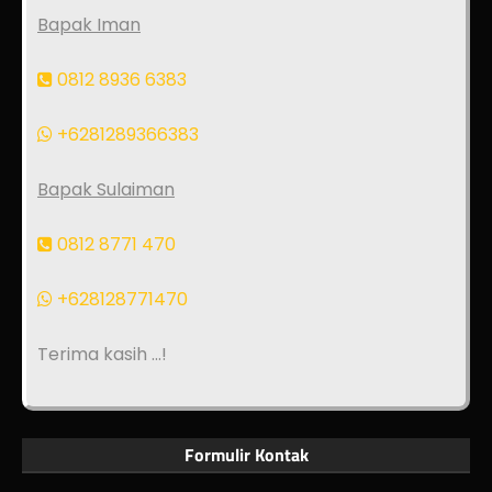
Bapak Iman
0812 8936 6383
+6281289366383
Bapak Sulaiman
0812 8771 470
+628128771470
Terima kasih ...!
Formulir Kontak