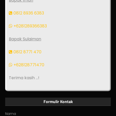
Bapak Iman
0812 8936 6383
+6281289366383
Bapak Sulaiman
0812 8771 470
+628128771470
Terima kasih ...!
Formulir Kontak
Nama