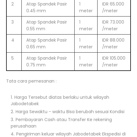
2
Atap Spandek Pasir
1
IDR 65.000
0.45 mm
meter
/meter
3
Atap Spandek Pasir
1
IDR 73.000
0.55 mm
meter
/meter
4
Atap Spandek Pasir
1
IDR 88.000
0.65 mm
meter
/meter
5
Atap Spandek Pasir
1
IDR 105.000
0.75 mm
meter
/meter
Tata cara pemesanan :
Harga Tersebut diatas berlaku untuk wilayah
Jabodetabek
Harga Sewaktu - waktu Bisa berubah sesuai Kondisi
Pembayaran Cash atau Transfer Ke rekening
perusahaan
Pengiriman keluar wilayah Jabodetabek Ekspedisi di