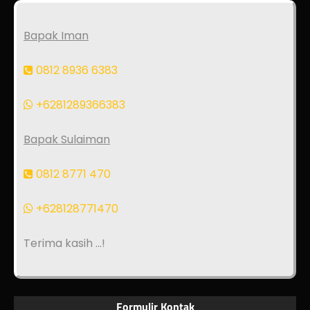
Bapak Iman
0812 8936 6383
+6281289366383
Bapak Sulaiman
0812 8771 470
+628128771470
Terima kasih ...!
Formulir Kontak