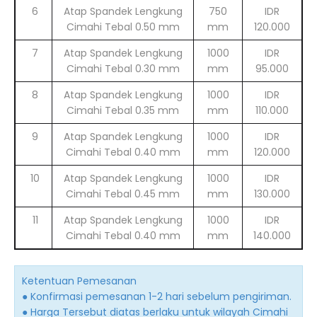
6
Atap Spandek Lengkung
750
IDR
Cimahi Tebal 0.50 mm
mm
120.000
7
Atap Spandek Lengkung
1000
IDR
Cimahi Tebal 0.30 mm
mm
95.000
8
Atap Spandek Lengkung
1000
IDR
Cimahi Tebal 0.35 mm
mm
110.000
9
Atap Spandek Lengkung
1000
IDR
Cimahi Tebal 0.40 mm
mm
120.000
10
Atap Spandek Lengkung
1000
IDR
Cimahi Tebal 0.45 mm
mm
130.000
11
Atap Spandek Lengkung
1000
IDR
Cimahi Tebal 0.40 mm
mm
140.000
Ketentuan Pemesanan
● Konfirmasi pemesanan 1-2 hari sebelum pengiriman.
● Harga Tersebut diatas berlaku untuk wilayah Cimahi