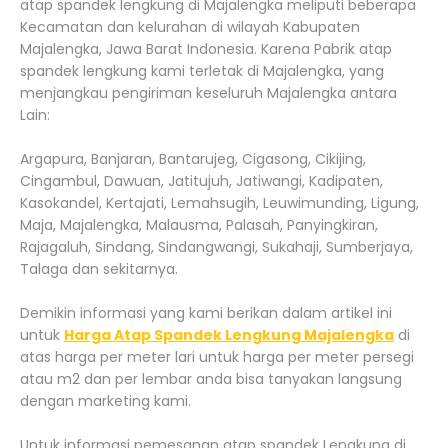
atap spandek lengkung di Majalengka meliputi beberapa
Kecamatan dan kelurahan di wilayah Kabupaten
Majalengka, Jawa Barat Indonesia. Karena Pabrik atap
spandek lengkung kami terletak di Majalengka, yang
menjangkau pengiriman keseluruh Majalengka antara
Lain:
Argapura, Banjaran, Bantarujeg, Cigasong, Cikijing,
Cingambul, Dawuan, Jatitujuh, Jatiwangi, Kadipaten,
Kasokandel, Kertajati, Lemahsugih, Leuwimunding, Ligung,
Maja, Majalengka, Malausma, Palasah, Panyingkiran,
Rajagaluh, Sindang, Sindangwangi, Sukahaji, Sumberjaya,
Talaga dan sekitarnya.
Demikin informasi yang kami berikan dalam artikel ini
untuk
Harga Atap Spandek Lengkung Majalengka
di
atas harga per meter lari untuk harga per meter persegi
atau m2 dan per lembar anda bisa tanyakan langsung
dengan marketing kami.
Untuk informasi pemesanan atap spandek Lengkung di