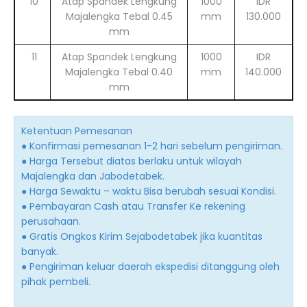
10
Atap Spandek Lengkung
1000
IDR
Majalengka Tebal 0.45
mm
130.000
mm
11
Atap Spandek Lengkung
1000
IDR
Majalengka Tebal 0.40
mm
140.000
mm
Ketentuan Pemesanan
● Konfirmasi pemesanan 1-2 hari sebelum pengiriman.
● Harga Tersebut diatas berlaku untuk wilayah
Majalengka dan Jabodetabek.
● Harga Sewaktu – waktu Bisa berubah sesuai Kondisi.
● Pembayaran Cash atau Transfer Ke rekening
perusahaan.
● Gratis Ongkos Kirim Sejabodetabek jika kuantitas
banyak.
● Pengiriman keluar daerah ekspedisi ditanggung oleh
pihak pembeli.