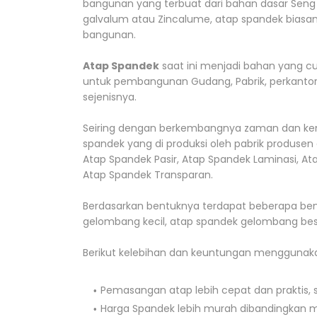
bangunan yang terbuat dari bahan dasar Seng
galvalum atau Zincalume, atap spandek biasan
bangunan.
Atap Spandek
saat ini menjadi bahan yang c
untuk pembangunan Gudang, Pabrik, perkantor
sejenisnya.
Seiring dengan berkembangnya zaman dan kemaj
spandek yang di produksi oleh pabrik produsen 
Atap Spandek Pasir, Atap Spandek Laminasi, A
Atap Spandek Transparan.
Berdasarkan bentuknya terdapat beberapa ben
gelombang kecil, atap spandek gelombang bes
Berikut kelebihan dan keuntungan menggunaka
Pemasangan atap lebih cepat dan praktis
Harga Spandek lebih murah dibandingkan 