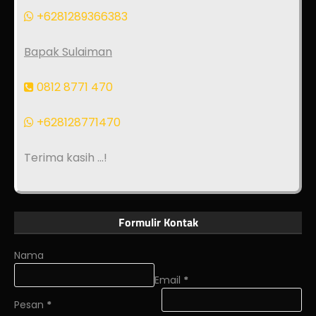
+6281289366383
Bapak Sulaiman
0812 8771 470
+628128771470
Terima kasih ...!
Formulir Kontak
Nama
Email
*
Pesan
*