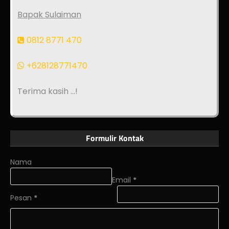
Bapak Sulaiman
0812 8771 470
+628128771470
Terima kasih ...!
Formulir Kontak
Nama
Email
*
Pesan
*